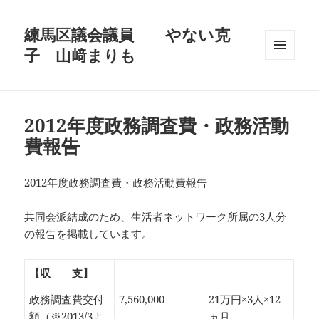
練馬区議会議員 やない克
子 山﨑まりも
メニュ
ーとウ
ィジェ
ット
2012年度政務調査費・政務活動
費報告
2012年度政務調査費・政務活動費報告
共同会派結成のため、生活者ネットワーク所属の3人分
の報告を掲載しています。
【収 支】
政務調査費交付
7,560,000
21万円×3人×12
額（※2013/3よ
ヵ月