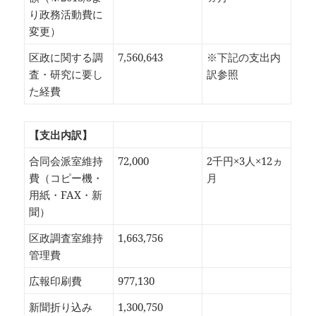
り政務活動費に
変更）
区政に関する調
7,560,643
※下記の支出内
査・研究に要し
訳参照
た経費
【支出内訳】
合同会派室維持
72,000
2千円×3人×12ヵ
費（コピー機・
月
用紙・FAX・新
聞）
区政調査室維持
1,663,756
管理費
広報印刷費
977,130
新聞折り込み
1,300,750