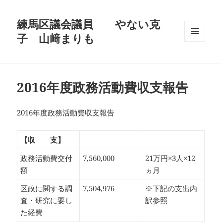
練馬区議会議員 やない克
子 山﨑まりも
メニュ
ーとウ
ィジェ
ット
2016年度政務活動費収支報告
2016年度政務活動費収支報告
【収 支】
政務活動費交付
7,560,000
21万円×3人×12
額
ヵ月
区政に関する調
7,504,976
※下記の支出内
査・研究に要し
訳参照
た経費