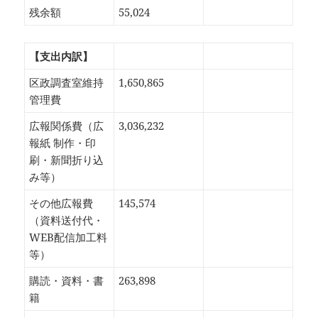
残余額
55,024
【支出内訳】
区政調査室維持
1,650,865
管理費
広報関係費（広
3,036,232
報紙 制作・印
刷・新聞折り込
み等）
その他広報費
145,574
（資料送付代・
WEB配信加工料
等）
購読・資料・書
263,898
籍